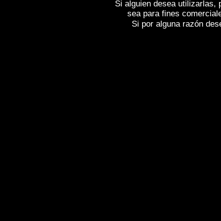
Si alguien desea utilizarlas
sea para fines comercial
Si por alguna razón desea
Fotos de , imagenes de
RENEDO DE ESG
RENEDO DE ESGUEVA (Valladolid)
, F
(Valladolid)
, Reportaje fotografico de
RE
Spain
RENEDO DE ESGUEVA (Valladol
Photographs of Spain , Photographic rep
l'Espagne , Galerie de photos de l'Espa
photographique de l'Espagne ,
Fotos von
von Spanien , Fotos von Spanien , Fotog
,
,
.
像西班牙
图片的西班牙
照片西班牙
,
,
圖片的西班牙
照片西班牙
攝影的報告，
της Ισπανίας
,
Φωτογραφίες της Ισπανί
έκθεση της Ισπανίας , Foto di Spagna ,
Fotografie di Spagna , Servizio fotograf