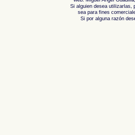
Si alguien desea utilizarlas
sea para fines comercial
Si por alguna razón desea
Fotos de , imagenes de , Galeria fotograf
de ,
Photos of Spain , Images of Spain ,
Photographic report of Spain ,
Photos de
photos de l'Espagne , Photographies de
l'Espagne ,
Fotos von Spanien , Bilder v
von Spanien , Fotografische Bericht übe
,
.
,
牙
照片西班牙
摄影的报告，西班牙
,
Φωτογραφίε
班牙
攝影的報告，西班牙 ,
Φωτογραφίες της Ισπανίας
,
Φωτογραφίε
Ισπανίας , Foto di Spagna , Immagini di
Spagna , Servizio fotografico di Spagna
, ,
スペインのフォトギャラリー
スペイ
Espanha , Imagens de Espanha , Fotos 