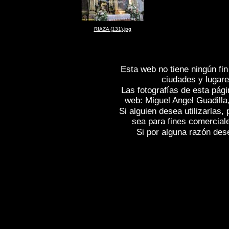
RIAZA (131).jpg
Esta web no tiene ningún fin
ciudades y lugare
Las fotografías de esta pági
web: Miguel Angel Guadilla
Si alguien desea utilizarlas
sea para fines comercial
Si por alguna razón desea
Fotos de , imagenes de
RIAZA (Segovi
Fotografias de
RIAZA (Segovia)
, Repor
Spain
RIAZA (Segovia)
, Images of Spai
, Photographic report of Spain ,
Photos d
photos de l'Espagne , Photographies de
l'Espagne ,
Fotos von Spanien , Bilder v