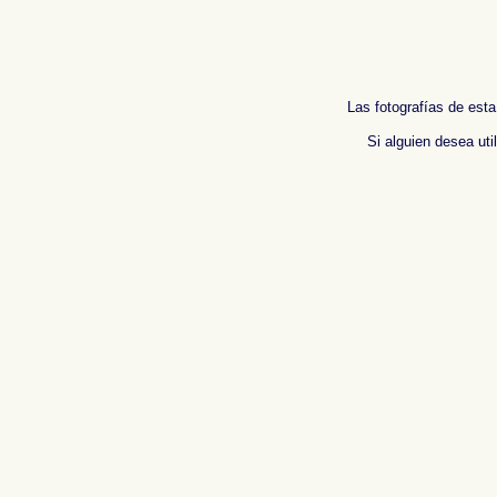
Las fotografías de esta
Si alguien desea uti
Fotos de , imagenes de , Galeria fotografica de , Fotografias de , Reportaje fotografico
photos de l'Espagne , Photographies de l'Espagne , Reportage photographique de l'
班牙
.
摄影的报告，西班牙
,
照片西班牙
,
圖像西班牙
,
圖片的西班牙
,
照片西班牙
,
攝影的
Immagini di Spagna , Photogallery di Spagna , Fotografie di Spagna , Servizio fotogr
Fotos da Espanha , Fotografias de Espanha , Fotográficos relatório da Espanha