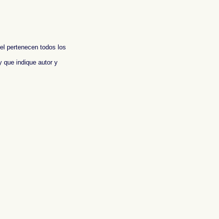
 el pertenecen todos los
y que indique autor y
aphic report of Spain ,
Photos de l'Espagne , Images de l'Espagne , Galerie de
n , Fotografische Bericht über Spanien ,
照片西班牙
,
图像西班牙
,
图片的西班牙
,
照片西
ωτογραφίες της Ισπανίας
,
Φωτογραφική έκθεση της Ισπανίας , Foto di Spagna ,
インの写真
,
スペイン写真報告書 ,
Fotografias de Espanha , Imagens de Espanha ,
 , Фотографические доклад Испании