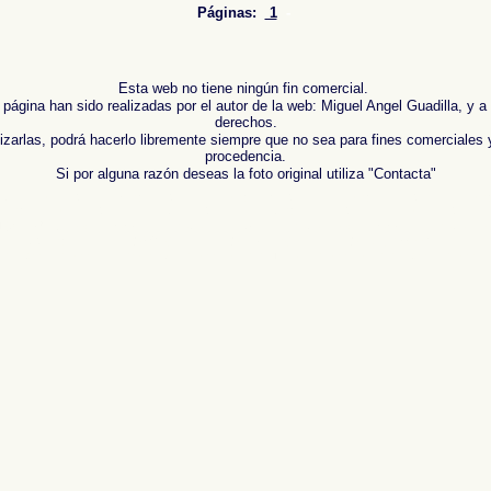
Páginas:
1
-
Esta web no tiene ningún fin comercial.
 página han sido realizadas por el autor de la web: Miguel Angel Guadilla, y a
derechos.
lizarlas, podrá hacerlo libremente siempre que no sea para fines comerciales 
procedencia.
Si por alguna razón deseas la foto original utiliza "Contacta"
 de ,
Photos of Spain , Images of Spain , Photogallery of Spain , Photographs of Spain , Photogr
Espagne ,
Fotos von Spanien , Bilder von Spanien , Bildergalerie von Spanien , Fotos von Spanie
報告，西班牙 ,
Φωτογραφίες της Ισπανίας
,
Εικόνες της Ισπανίας
,
Φωτογραφίες της Ισπανίας
,
Φ
afico di Spagna ,
スペインの写真を
,
スペインのイメージを
,
スペインのフォトギャラリー
, ,
スペ
 , Фотографии Испании , Картинки из Испании , Фотогалерея Испании , Фотографии Испании