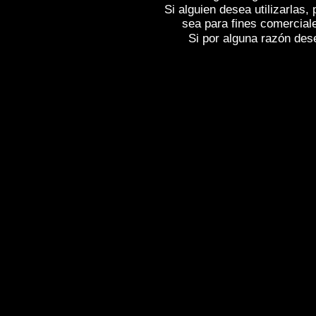
Si alguien desea utilizarlas
sea para fines comercial
Si por alguna razón desea
Fotos de , imagenes de
SAN PEDRO DE
SAN PEDRO DE ARLANZA (Burgos)
,
(Burgos)
, Reportaje fotografico de
SAN
Spain
SAN PEDRO DE ARLANZA (Bur
Photographs of Spain , Photographic rep
l'Espagne , Galerie de photos de l'Espa
photographique de l'Espagne ,
Fotos von
von Spanien , Fotos von Spanien , Fotog
,
,
.
像西班牙
图片的西班牙
照片西班牙
,
,
圖片的西班牙
照片西班牙
攝影的報告，
της Ισπανίας
,
Φωτογραφίες της Ισπανί
έκθεση της Ισπανίας , Foto di Spagna ,
Fotografie di Spagna , Servizio fotograf