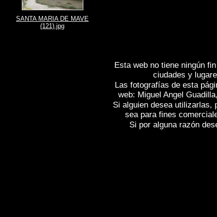
SANTA MARIA DE MAVE
(121).jpg
Esta web no tiene ningún fin
ciudades y lugare
Las fotografías de esta pági
web: Miguel Angel Guadilla
Si alguien desea utilizarlas
sea para fines comercial
Si por alguna razón desea
Fotos de , imagenes de
SANTA MARÍA D
SANTA MARÍA DE MAVE (Palencia)
, F
(Palencia)
, Reportaje fotografico de
SAN
Spain
SANTA MARÍA DE MAVE (Palenc
Photographs of Spain , Photographic rep
l'Espagne , Galerie de photos de l'Espa