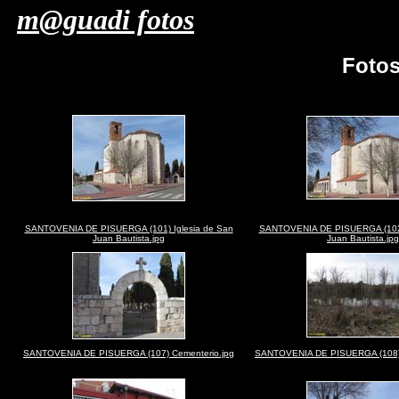
m@guadi fotos
Foto
SANTOVENIA DE PISUERGA (101) Iglesia de San
SANTOVENIA DE PISUERGA (102)
Juan Bautista.jpg
Juan Bautista.jpg
SANTOVENIA DE PISUERGA (107) Cementerio.jpg
SANTOVENIA DE PISUERGA (108) R