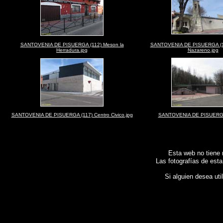
SANTOVENIA DE PISUERGA (112) Meson la
SANTOVENIA DE PISUERGA (11
Herradura.jpg
Nazareno.jpg
SANTOVENIA DE PISUERGA (117) Centro Civico.jpg
SANTOVENIA DE PISUERGA 
Esta web no tiene 
Las fotografías de esta
Si alguien desea uti
Fotos de , imagenes de
SANTOVENIA DE PISUERGA (Valladolid)
, Galeria fotografic
Spain
SANTOVENIA DE PISUERGA (Valladolid)
, Images of Spain , Photogallery of S
photographique de l'Espagne ,
Fotos von Spanien , Bilder von Spanien , Bildergalerie