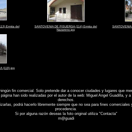
3) Ermita del
SANTOVENIA DE PISUERGA (114) Ermita del
SANTOVENIA D
Nazareno.jpg
(118).jpg
ningún fin comercial.
Solo pretende dar a conocer ciudades y lugares que mere
 página han sido realizadas por el autor de la web: Miguel Angel Guadilla, y a
derechos.
lizarlas, podrá hacerlo libremente siempre que no sea para fines comerciales 
procedencia.
Si por alguna razón deseas la foto original utiliza "Contacta"
m@guadi
a de
SANTOVENIA DE PISUERGA (Valladolid)
, Fotografias de
SANTOVENIA DE PISUERGA (Vall
pain , Photographs of Spain , Photographic report of Spain ,
Photos de l'Espagne , Images de l'
 von Spanien , Fotos von Spanien , Fotografische Bericht über Spanien ,
照片西班牙
,
图像西班牙