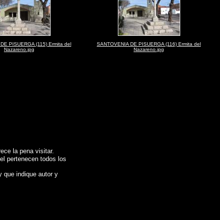
E PISUERGA (115) Ermita del
SANTOVENIA DE PISUERGA (116) Ermita del
Nazareno.jpg
Nazareno.jpg
ce la pena visitar.
 el pertenecen todos los
y que indique autor y
adolid)
, Reportaje fotografico de
SANTOVENIA DE PISUERGA (Valladolid)
,
Photos of
Espagne , Galerie de photos de l'Espagne , Photographies de l'Espagne , Reportage
,
图片的西班牙
,
照片西班牙
.
摄影的报告，西班牙
,
照片西班牙
,
圖像西班牙
,
圖片的西班