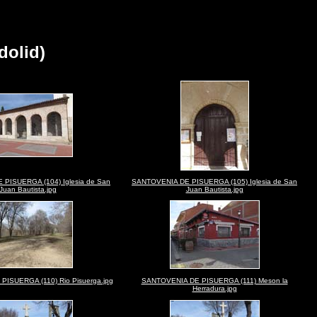
olid)
PISUERGA (104) Iglesia de San
SANTOVENIA DE PISUERGA (105) Iglesia de San
Juan Bautista.jpg
Juan Bautista.jpg
ISUERGA (110) Rio Pisuerga.jpg
SANTOVENIA DE PISUERGA (111) Meson la
Herradura.jpg