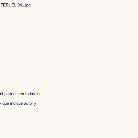
TERUEL 041.jpg
 el pertenecen todos los
y que indique autor y
aphic report of Spain ,
Photos de l'Espagne , Images de l'Espagne , Galerie de
n , Fotografische Bericht über Spanien ,
照片西班牙
,
图像西班牙
,
图片的西班牙
,
照片西
ωτογραφίες της Ισπανίας
,
Φωτογραφική έκθεση της Ισπανίας , Foto di Spagna ,
インの写真
,
スペイン写真報告書 ,
Fotografias de Espanha , Imagens de Espanha ,
 , Фотографические доклад Испании