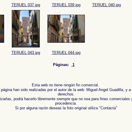
TERUEL 037.jpg
TERUEL 039.jpg
TERUEL 040.jpg
TERUEL 043.jpg
TERUEL 044.jpg
Páginas:
1
-
Esta web no tiene ningún fin comercial.
 página han sido realizadas por el autor de la web: Miguel Angel Guadilla, y a
derechos.
lizarlas, podrá hacerlo libremente siempre que no sea para fines comerciales 
procedencia.
Si por alguna razón deseas la foto original utiliza "Contacta"
 de ,
Photos of Spain , Images of Spain , Photogallery of Spain , Photographs of Spain , Photogr
Espagne ,
Fotos von Spanien , Bilder von Spanien , Bildergalerie von Spanien , Fotos von Spanie
報告，西班牙 ,
Φωτογραφίες της Ισπανίας
,
Εικόνες της Ισπανίας
,
Φωτογραφίες της Ισπανίας
,
Φ
afico di Spagna ,
スペインの写真を
,
スペインのイメージを
,
スペインのフォトギャラリー
, ,
スペ
 , Фотографии Испании , Картинки из Испании , Фотогалерея Испании , Фотографии Испании