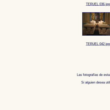
TERUEL 036.jpg
TERUEL 042.jpg
Las fotografías de esta
Si alguien desea uti
Fotos de , imagenes de , Galeria fotografica de , Fotografias de , Reportaje fotografico
photos de l'Espagne , Photographies de l'Espagne , Reportage photographique de l'
班牙
.
摄影的报告，西班牙
,
照片西班牙
,
圖像西班牙
,
圖片的西班牙
,
照片西班牙
,
攝影的
Immagini di Spagna , Photogallery di Spagna , Fotografie di Spagna , Servizio fotogr
Fotos da Espanha , Fotografias de Espanha , Fotográficos relatório da Espanha