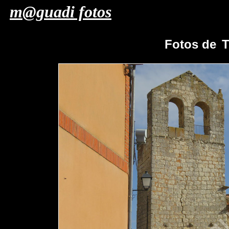
m@guadi fotos
Fotos de
T