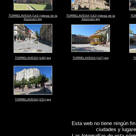
TORRELAVEGA (141) Iglesia de la
TORRELAVEGA (142) Iglesia de la
TOR
Asuncion.jpg
Asuncion.jpg
TORRELAVEGA (146).jpg
TORRELAVEGA (147).jpg
T
TORRELAVEGA (151).jpg
Esta web no tiene ningún fin
ciudades y lugare
Las fotografías de esta pági