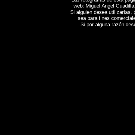
web: Miguel Angel Guadilla
Si alguien desea utilizarlas
sea para fines comercial
Si por alguna razón desea
Fotos de , imagenes de
TORRELAVEGA 
TORRELAVEGA (Cantabria)
, Fotograf
fotografico de
TORRELAVEGA (Cantabr
(Cantabria)
, Images of Spain , Photogal
Photographic report of Spain ,
Photos de
photos de l'Espagne , Photographies de
l'Espagne ,
Fotos von Spanien , Bilder v
von Spanien , Fotografische Bericht übe
,
.
,
牙
照片西班牙
摄影的报告，西班牙
,
Φωτογραφίε
班牙
攝影的報告，西班牙 ,
Φωτογραφίες της Ισπανίας
,
Φωτογραφίε
Ισπανίας , Foto di Spagna , Immagini di