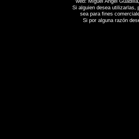
web: Miguel Angel Guadilla
Si alguien desea utilizarlas
sea para fines comercial
Si por alguna razón desea
Fotos de , imagenes de
TORROX (Mála
Fotografias de
TORROX (Málaga)
, Rep
of Spain
TORROX (Málaga)
, Images of 
Spain , Photographic report of Spain ,
Ph
Galerie de photos de l'Espagne , Photo
photographique de l'Espagne ,
Fotos von
von Spanien , Fotos von Spanien , Fotog
,
,
.
像西班牙
图片的西班牙
照片西班牙
,
,
圖片的西班牙
照片西班牙
攝影的報告，
της Ισπανίας
,
Φωτογραφίες της Ισπανί
έκθεση της Ισπανίας , Foto di Spagna ,
Fotografie di Spagna , Servizio fotograf