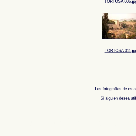
TORTOSA 006.jp
TORTOSA 011.jp
Las fotografías de esta
Si alguien desea uti
Fotos de , imagenes de , Galeria fotografica de , Fotografias de , Reportaje fotografico
photos de l'Espagne , Photographies de l'Espagne , Reportage photographique de l'
班牙
.
摄影的报告，西班牙
,
照片西班牙
,
圖像西班牙
,
圖片的西班牙
,
照片西班牙
,
攝影的
Immagini di Spagna , Photogallery di Spagna , Fotografie di Spagna , Servizio fotogr
Fotos da Espanha , Fotografias de Espanha , Fotográficos relatório da Espanha