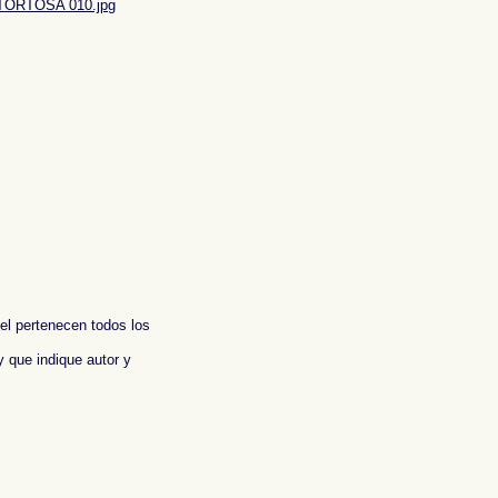
TORTOSA 010.jpg
 el pertenecen todos los
y que indique autor y
aphic report of Spain ,
Photos de l'Espagne , Images de l'Espagne , Galerie de
n , Fotografische Bericht über Spanien ,
照片西班牙
,
图像西班牙
,
图片的西班牙
,
照片西
ωτογραφίες της Ισπανίας
,
Φωτογραφική έκθεση της Ισπανίας , Foto di Spagna ,
インの写真
,
スペイン写真報告書 ,
Fotografias de Espanha , Imagens de Espanha ,
 , Фотографические доклад Испании