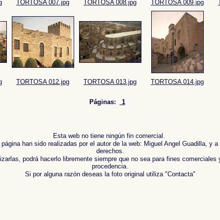
g
TORTOSA 007.jpg
TORTOSA 008.jpg
TORTOSA 009.jpg
g
TORTOSA 012.jpg
TORTOSA 013.jpg
TORTOSA 014.jpg
Páginas:
1
-
Esta web no tiene ningún fin comercial.
 página han sido realizadas por el autor de la web: Miguel Angel Guadilla, y a
derechos.
lizarlas, podrá hacerlo libremente siempre que no sea para fines comerciales 
procedencia.
Si por alguna razón deseas la foto original utiliza "Contacta"
 de ,
Photos of Spain , Images of Spain , Photogallery of Spain , Photographs of Spain , Photogr
Espagne ,
Fotos von Spanien , Bilder von Spanien , Bildergalerie von Spanien , Fotos von Spanie
報告，西班牙 ,
Φωτογραφίες της Ισπανίας
,
Εικόνες της Ισπανίας
,
Φωτογραφίες της Ισπανίας
,
Φ
afico di Spagna ,
スペインの写真を
,
スペインのイメージを
,
スペインのフォトギャラリー
, ,
スペ
 , Фотографии Испании , Картинки из Испании , Фотогалерея Испании , Фотографии Испании