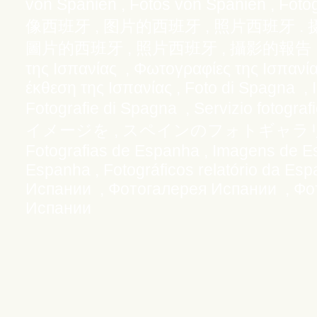
von Spanien , Fotos von Spanien , Fotog
,
,
.
像西班牙
图片的西班牙
照片西班牙
,
,
圖片的西班牙
照片西班牙
攝影的報告，
της Ισπανίας
,
Φωτογραφίες της Ισπανί
έκθεση της Ισπανίας , Foto di Spagna ,
Fotografie di Spagna , Servizio fotograf
,
イメージを
スペインのフォトギャラ
Fotografias de Espanha , Imagens de Es
Espanha , Fotográficos relatório da E
Испании , Фотогалерея Испании , Фо
Испании