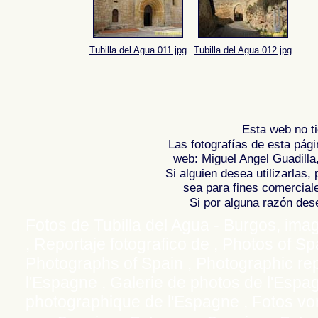
Tubilla del Agua 011.jpg
Tubilla del Agua 012.jpg
Esta web no ti
Las fotografías de esta pági
web: Miguel Angel Guadilla
Si alguien desea utilizarlas
sea para fines comercial
Si por alguna razón desea
Fotos de Tubilla del Agua - Burgos, imag
, Reportaje fotografico de ,
Photos of Spa
Photographs of Spain , Photographic rep
l'Espagne , Galerie de photos de l'Espa
photographique de l'Espagne ,
Fotos von