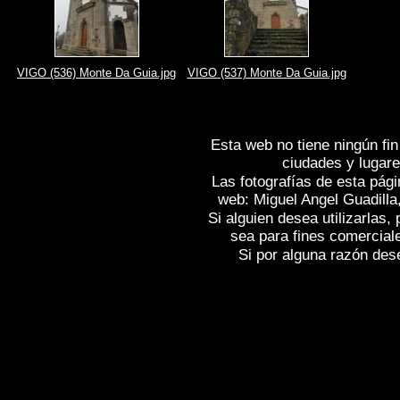
VIGO (536) Monte Da Guia.jpg
VIGO (537) Monte Da Guia.jpg
Esta web no tiene ningún fin
ciudades y lugare
Las fotografías de esta pági
web: Miguel Angel Guadilla
Si alguien desea utilizarlas
sea para fines comercial
Si por alguna razón desea
Fotos de , imagenes de
VIGO (Ponteve
Fotografias de
VIGO (Pontevedra)
, Rep
Photos of Spain
VIGO (Pontevedra)
, I
Photographs of Spain , Photographic rep
l'Espagne , Galerie de photos de l'Espa