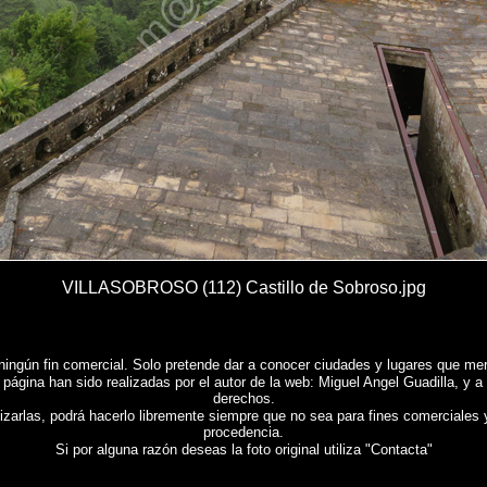
VILLASOBROSO (112) Castillo de Sobroso.jpg
ningún fin comercial. Solo pretende dar a conocer ciudades y lugares que mere
 página han sido realizadas por el autor de la web: Miguel Angel Guadilla, y a
derechos.
lizarlas, podrá hacerlo libremente siempre que no sea para fines comerciales 
procedencia.
Si por alguna razón deseas la foto original utiliza "Contacta"
O (Pontevedra)
, Fotografias de
VILLASOBROSO (Pontevedra)
, Reportaje fotografico de
VILL
de l'Espagne , Galerie de photos de l'Espagne , Photographies de l'Espagne , Reportage photo