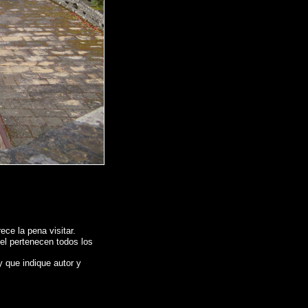
ce la pena visitar.
 el pertenecen todos los
y que indique autor y
ASOBROSO (Pontevedra)
,
Photos of Spain , Images of Spain , Photogallery of
graphique de l'Espagne ,
Fotos von Spanien , Bilder von Spanien , Bildergalerie