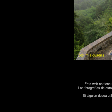
Esta web no tiene 
Las fotografías de esta
Si alguien desea uti
Fotos de , imagenes de
VILLASOBROSO (Pontevedra)
, Galeria fotografica de
VILLASOBROS
Spain , Photographs of Spain , Photographic report of Spain ,
Photos de l'Espagne , Images 