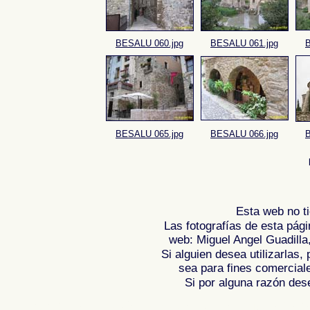
BESALU 060.jpg
BESALU 061.jpg
B
BESALU 065.jpg
BESALU 066.jpg
B
Esta web no ti
Las fotografías de esta pági
web: Miguel Angel Guadilla
Si alguien desea utilizarlas
sea para fines comercial
Si por alguna razón desea
Fotos de BESALU - GIRONA, imagenes de 