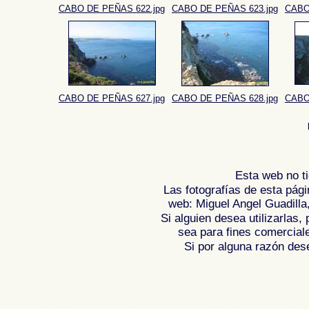
CABO DE PEÑAS 622.jpg
CABO DE PEÑAS 623.jpg
CABO
CABO DE PEÑAS 627.jpg
CABO DE PEÑAS 628.jpg
CABO
Esta web no ti
Las fotografías de esta pági
web: Miguel Angel Guadilla
Si alguien desea utilizarlas
sea para fines comercial
Si por alguna razón desea
Fotos del Cabo de Peñas - Asturias , ima
de , Reportaje fotografico de ,
Photos of 
, Photographs of Spain , Photographic r