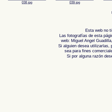
038.jpg
039.jpg
Esta web no ti
Las fotografías de esta pági
web: Miguel Angel Guadilla
Si alguien desea utilizarlas
sea para fines comercial
Si por alguna razón desea
Fotos de CASTELLO D'EMPURIES - COS
fotografica de , Fotografias de , Reportaj
Spain , Photogallery of Spain , Photogra
Photos de l'Espagne , Images de l'Espag
Photographies de l'Espagne , Reportag
Spanien , Bilder von Spanien , Bildergal
Fotografische Bericht über Spanien ,
照