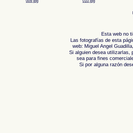
009.jpg
010.jpg
Esta web no ti
Las fotografías de esta pági
web: Miguel Angel Guadilla
Si alguien desea utilizarlas
sea para fines comercial
Si por alguna razón desea
Fotos de EL PORT DE LA SELVA - COST
fotografica de , Fotografias de , Reportaj
Spain , Photogallery of Spain , Photogra
Photos de l'Espagne , Images de l'Espag
Photographies de l'Espagne , Reportag
Spanien , Bilder von Spanien , Bildergal
Fotografische Bericht über Spanien ,
照
.
,
,
牙
摄影的报告，西班牙
照片西班牙