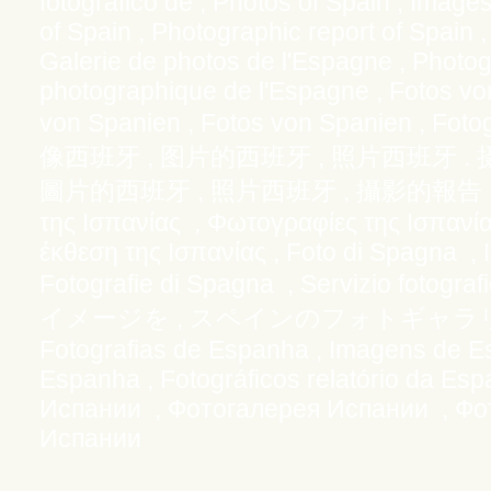
fotografico de ,
Photos of Spain , Images
of Spain , Photographic report of Spain 
Galerie de photos de l'Espagne , Photo
photographique de l'Espagne ,
Fotos von
von Spanien , Fotos von Spanien , Fotog
,
,
.
像西班牙
图片的西班牙
照片西班牙
,
,
圖片的西班牙
照片西班牙
攝影的報告，
της Ισπανίας
,
Φωτογραφίες της Ισπανί
έκθεση της Ισπανίας , Foto di Spagna ,
Fotografie di Spagna , Servizio fotograf
,
イメージを
スペインのフォトギャラ
Fotografias de Espanha , Imagens de Es
Espanha , Fotográficos relatório da E
Испании , Фотогалерея Испании , Фо
Испании