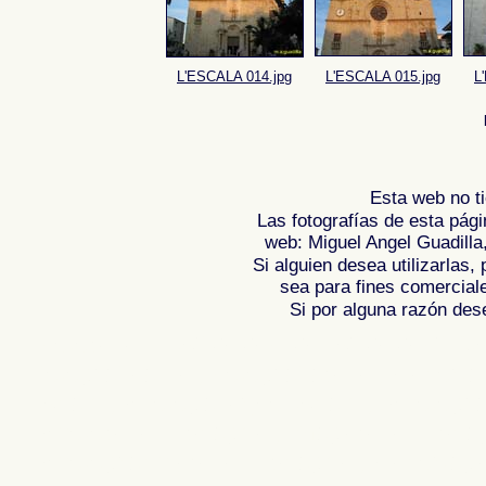
L'ESCALA 014.jpg
L'ESCALA 015.jpg
L
Esta web no ti
Las fotografías de esta pági
web: Miguel Angel Guadilla
Si alguien desea utilizarlas
sea para fines comercial
Si por alguna razón desea
Fotos de L'ESCALA - LA ESCALA - COS
fotografica de , Fotografias de , Reportaj
Spain , Photogallery of Spain , Photogra
Photos de l'Espagne , Images de l'Espag
Photographies de l'Espagne , Reportag