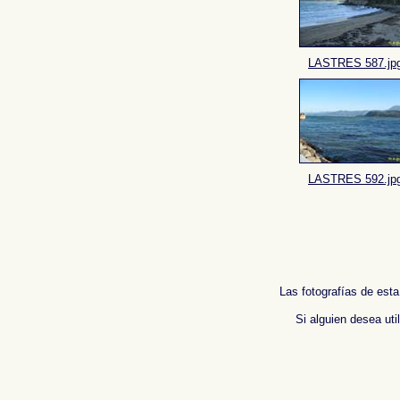
LASTRES 587.jp
LASTRES 592.jp
Las fotografías de esta
Si alguien desea uti
Fotos de LASTRES - ASTURIAS, imagenes de , Galeria fotografica de , Fotografias de ,
l'Espagne , Galerie de photos de l'Espagne , Photographies de l'Espagne , Reportag
,
图片的西班牙
,
照片西班牙
.
摄影的报告，西班牙
,
照片西班牙
,
圖像西班牙
,
圖片的西班