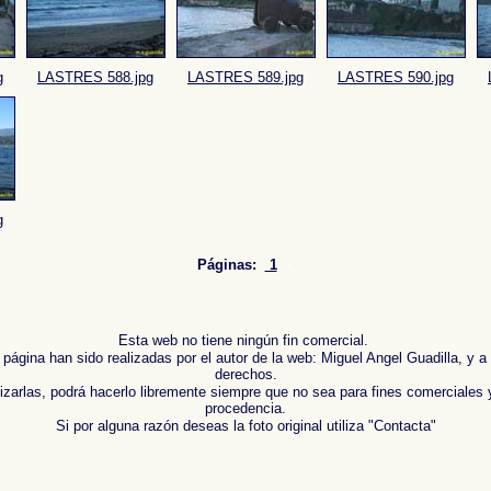
g
LASTRES 588.jpg
LASTRES 589.jpg
LASTRES 590.jpg
g
Páginas:
1
-
Esta web no tiene ningún fin comercial.
 página han sido realizadas por el autor de la web: Miguel Angel Guadilla, y a
derechos.
lizarlas, podrá hacerlo libremente siempre que no sea para fines comerciales 
procedencia.
Si por alguna razón deseas la foto original utiliza "Contacta"
 Reportaje fotografico de ,
Photos of Spain , Images of Spain , Photogallery of Spain , Photogr
e photographique de l'Espagne ,
Fotos von Spanien , Bilder von Spanien , Bildergalerie von Span
牙
,
照片西班牙
,
攝影的報告，西班牙 ,
Φωτογραφίες της Ισπανίας
,
Εικόνες της Ισπανίας
,
Φωτογρ