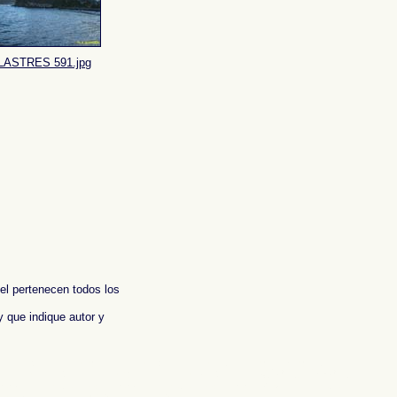
LASTRES 591.jpg
 el pertenecen todos los
y que indique autor y
aphs of Spain , Photographic report of Spain ,
Photos de l'Espagne , Images de
ien , Fotos von Spanien , Fotografische Bericht über Spanien ,
照片西班牙
,
图像西班牙
αφίες της Ισπανίας
,
Φωτογραφίες της Ισπανίας
,
Φωτογραφική έκθεση της Ισπανίας ,