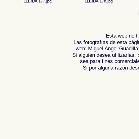
LLEIDA 177.jpg
LLEIDA 178.jpg
Esta web no ti
Las fotografías de esta pági
web: Miguel Angel Guadilla
Si alguien desea utilizarlas
sea para fines comercial
Si por alguna razón desea
Fotos de LLEIDA - LERIDA - CATALUÑA, i
Fotografias de , Reportaje fotografico de
Photogallery of Spain , Photographs of 
l'Espagne , Images de l'Espagne , Galer
l'Espagne , Reportage photographique d
Spanien , Bildergalerie von Spanien , F
Spanien ,
,
,
照片西班牙
图像西班牙
图
,
,
,
片西班牙
圖像西班牙
圖片的西班牙