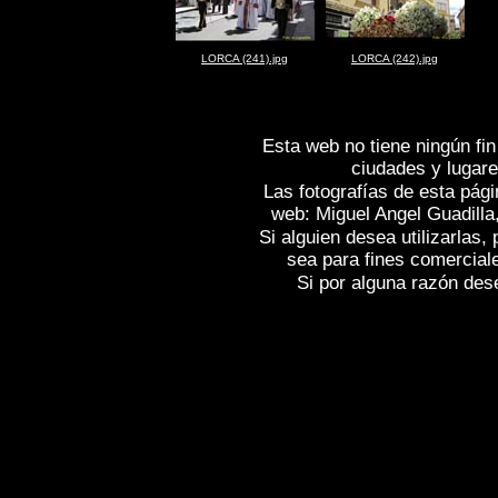
LORCA (241).jpg
LORCA (242).jpg
Esta web no tiene ningún fin
ciudades y lugare
Las fotografías de esta pági
web: Miguel Angel Guadilla
Si alguien desea utilizarlas
sea para fines comercial
Si por alguna razón desea
Fotos de , imagenes de
LORCA (Murcia
Fotografias de
LORCA (Murcia)
, Repor
Spain
LORCA (Murcia)
, Images of Spai
, Photographic report of Spain ,
Photos d
photos de l'Espagne , Photographies de
l'Espagne ,
Fotos von Spanien , Bilder v