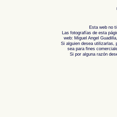
Esta web no ti
Las fotografías de esta pági
web: Miguel Angel Guadilla
Si alguien desea utilizarlas
sea para fines comercial
Si por alguna razón desea
Fotos de PALS - GIRONA, imagenes de , G
Reportaje fotografico de ,
Photos of Spai
Photographs of Spain , Photographic rep
l'Espagne , Galerie de photos de l'Espa
photographique de l'Espagne ,
Fotos von
von Spanien , Fotos von Spanien , Fotog
,
,
.
像西班牙
图片的西班牙
照片西班牙
,
,
圖片的西班牙
照片西班牙
攝影的報告，