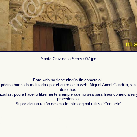
Santa Cruz de la Seros 007.jpg
Esta web no tiene ningún fin comercial.
 página han sido realizadas por el autor de la web: Miguel Angel Guadilla, y a
derechos.
lizarlas, podrá hacerlo libremente siempre que no sea para fines comerciales 
procedencia.
Si por alguna razón deseas la foto original utiliza "Contacta"
otos of Spain , Images of Spain , Photogallery of Spain , Photographs of Spain , Photographic r
 ,
Fotos von Spanien , Bilder von Spanien , Bildergalerie von Spanien , Fotos von Spanien , Fot
班牙 ,
Φωτογραφίες της Ισπανίας
,
Εικόνες της Ισπανίας
,
Φωτογραφίες της Ισπανίας
,
Φωτογρα
i Spagna ,
スペインの写真を
,
スペインのイメージを
,
スペインのフォトギャラリー
, ,
スペインの
графии Испании , Картинки из Испании , Фотогалерея Испании , Фотографии Испании , Фото