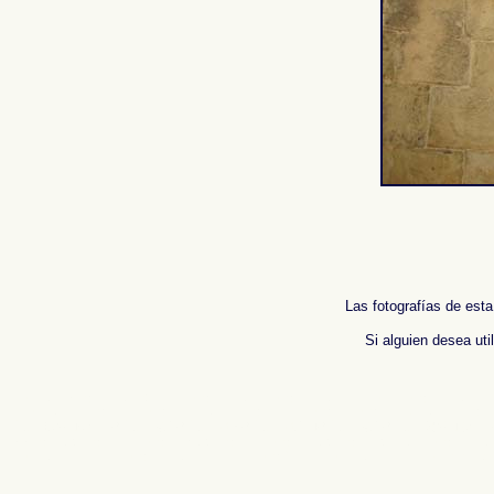
Las fotografías de esta
Si alguien desea uti
Fotos de , imagenes de , Galeria fotografica de , Fotografias de , Reportaje fotografico de ,
Ph
photos de l'Espagne , Photographies de l'Espagne , Reportage photographique de l'Espagne
班牙
.
摄影的报告，西班牙
,
照片西班牙
,
圖像西班牙
,
圖片的西班牙
,
照片西班牙
,
攝影的報告，西
Immagini di Spagna , Photogallery di Spagna , Fotografie di Spagna , Servizio fotografico d
Fotos da Espanha , Fotografias de Espanha , Fotográficos relatório da Espanha , Фото