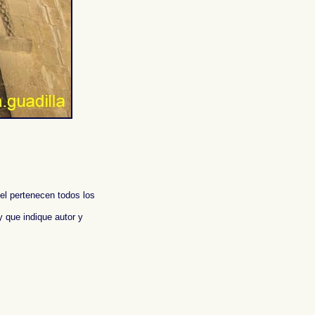
 el pertenecen todos los
y que indique autor y
eport of Spain ,
Photos de l'Espagne , Images de l'Espagne , Galerie de
ografische Bericht über Spanien ,
照片西班牙
,
图像西班牙
,
图片的西班牙
,
照片西
φίες της Ισπανίας
,
Φωτογραφική έκθεση της Ισπανίας , Foto di Spagna ,
写真
,
スペイン写真報告書 ,
Fotografias de Espanha , Imagens de Espanha ,
графические доклад Испании