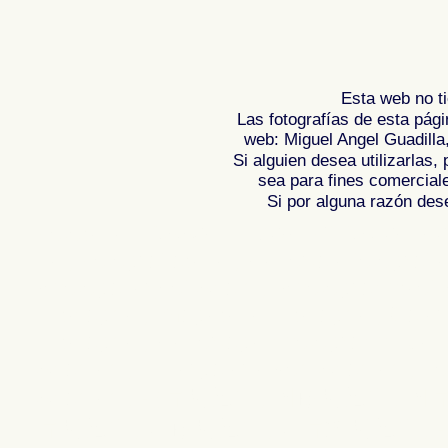
Esta web no ti
Las fotografías de esta pági
web: Miguel Angel Guadilla
Si alguien desea utilizarlas
sea para fines comercial
Si por alguna razón desea
Fotos de TOSSA DE MAR - COSTA BRAVA 
de , Fotografias de , Reportaje fotografi
Photogallery of Spain , Photographs of 
l'Espagne , Images de l'Espagne , Galer
l'Espagne , Reportage photographique d
Spanien , Bildergalerie von Spanien , F
Spanien ,
,
,
照片西班牙
图像西班牙
图
,
,
,
片西班牙
圖像西班牙
圖片的西班牙