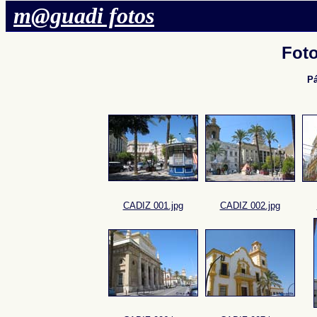
m@guadi fotos
Fot
P
CADIZ 001.jpg
CADIZ 002.jpg