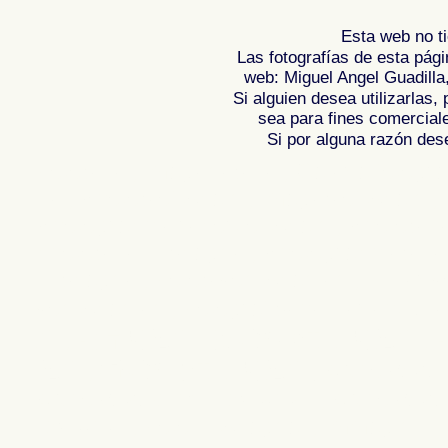
Esta web no ti
Las fotografías de esta pági
web: Miguel Angel Guadilla
Si alguien desea utilizarlas
sea para fines comercial
Si por alguna razón desea
Fotos de , imagenes de , Galeria fotograf
de ,
Photos of Spain , Images of Spain ,
Photographic report of Spain ,
Photos de
photos de l'Espagne , Photographies de
l'Espagne ,
Fotos von Spanien , Bilder v
von Spanien , Fotografische Bericht übe
,
.
,
牙
照片西班牙
摄影的报告，西班牙
,
Φωτογραφίε
班牙
攝影的報告，西班牙 ,
Φωτογραφίες της Ισπανίας
,
Φωτογραφίε
Ισπανίας , Foto di Spagna , Immagini di