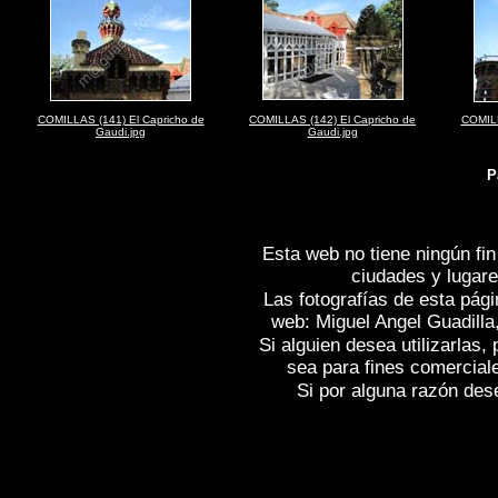
COMILLAS (141) El Capricho de
COMILLAS (142) El Capricho de
COMILL
Gaudi.jpg
Gaudi.jpg
P
Esta web no tiene ningún fin
ciudades y lugare
Las fotografías de esta pági
web: Miguel Angel Guadilla
Si alguien desea utilizarlas
sea para fines comercial
Si por alguna razón desea
Fotos de , imagenes de
COMILLAS (C
(CANTABRIA)
, Fotografias de
COMILL