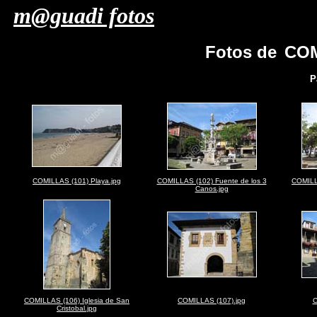
m@guadi fotos
Fotos de
COM
P
COMILLAS (101) Playa.jpg
COMILLAS (102) Fuente de los 3
COMILL
Canos.jpg
COMILLAS (106) Iglesia de San
COMILLAS (107).jpg
C
Cristobal.jpg