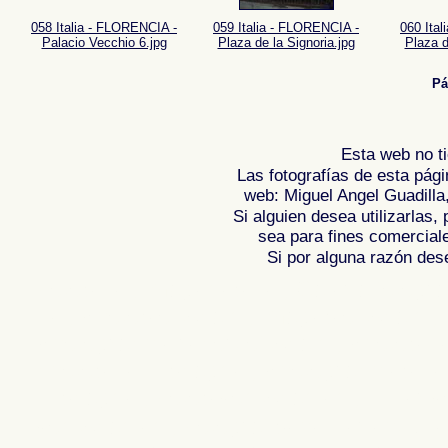
058 Italia - FLORENCIA -
059 Italia - FLORENCIA -
060 Ita
Palacio Vecchio 6.jpg
Plaza de la Signoria.jpg
Plaza d
Pá
Esta web no ti
Las fotografías de esta pági
web: Miguel Angel Guadilla
Si alguien desea utilizarlas
sea para fines comercial
Si por alguna razón desea
Fotos de , imagenes de , Galeria fotograf
de ,
Photos of Spain , Images of Spain ,
Photographic report of Spain ,
Photos de
photos de l'Espagne , Photographies de
l'Espagne ,
Fotos von Spanien , Bilder v
von Spanien , Fotografische Bericht übe