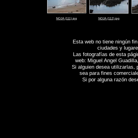
NOJA (111).jpg
NOJA (112).jpg
Esta web no tiene ningún fin
ciudades y lugare
Las fotografías de esta pági
web: Miguel Angel Guadilla
Si alguien desea utilizarlas
sea para fines comercial
Si por alguna razón desea
Fotos de , imagenes de
NOJA (CANTA
(CANTABRIA)
, Fotografias de
NOJA (
(CANTABRIA)
,
Photos of Spain
NOJA 
Spain , Photographs of Spain , Photogra
Images de l'Espagne , Galerie de photos
Reportage photographique de l'Espagne