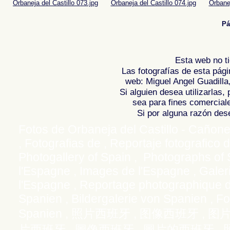
Orbaneja del Castillo 073.jpg
Orbaneja del Castillo 074.jpg
Orbanej
Pá
Esta web no ti
Las fotografías de esta pági
web: Miguel Angel Guadilla
Si alguien desea utilizarlas
sea para fines comercial
Si por alguna razón desea
Fotos de Orbaneja del Castillo - Cañone
, Fotografias de , Reportaje fotografico 
Photogallery of Spain , Photographs of 
l'Espagne , Images de l'Espagne , Galer
l'Espagne , Reportage photographique d
Spanien , Bildergalerie von Spanien , F
Spanien ,
,
,
照片西班牙
图像西班牙
图
,
,
,
片西班牙
圖像西班牙
圖片的西班牙