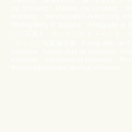
της Ισπανίας
,
Εικόνες της Ισπανίας
,
Φ
Ισπανίας
,
Φωτογραφική έκθεση της Ισπα
Photogallery di Spagna , Fotografie di 
,
,
ンの写真を
スペインのイメージを
,
Fotografias de 
スペイン写真報告書 ,
Espanha , Fotografias de Espanha , Fot
Испании , Картинки из Испании , Фо
Фотографические доклад Испании