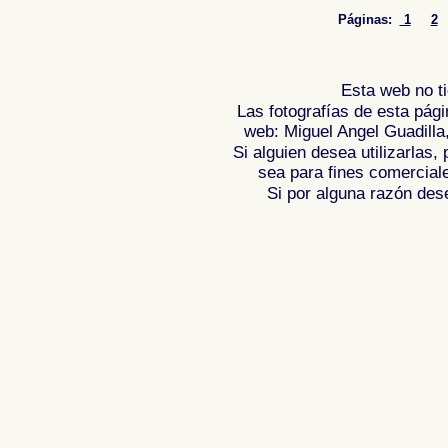
Páginas:
1
-
2
Esta web no ti
Las fotografías de esta pági
web: Miguel Angel Guadilla
Si alguien desea utilizarlas
sea para fines comercial
Si por alguna razón desea
Fotos de , imagenes de , Galeria fotograf
de ,
Photos of Spain , Images of Spain ,
Photographic report of Spain ,
Photos de
photos de l'Espagne , Photographies de
l'Espagne ,
Fotos von Spanien , Bilder v
von Spanien , Fotografische Bericht übe
,
.
,
牙
照片西班牙
摄影的报告，西班牙
,
Φωτογραφίε
班牙
攝影的報告，西班牙 ,