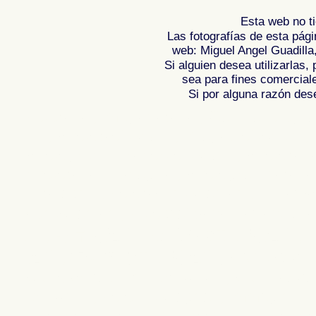
Esta web no ti
Las fotografías de esta pági
web: Miguel Angel Guadilla
Si alguien desea utilizarlas
sea para fines comercial
Si por alguna razón desea
Fotos de , imagenes de , Galeria fotograf
de ,
Photos of Spain , Images of Spain ,
Photographic report of Spain ,
Photos de
photos de l'Espagne , Photographies de
l'Espagne ,
Fotos von Spanien , Bilder v
von Spanien , Fotografische Bericht übe
,
.
,
牙
照片西班牙
摄影的报告，西班牙
,
Φωτογραφίε
班牙
攝影的報告，西班牙 ,
Φωτογραφίες της Ισπανίας
,
Φωτογραφίε
Ισπανίας , Foto di Spagna , Immagini di