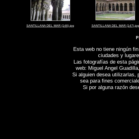
SANTILLANA DEL MAR (146).jpg
SANTILLANA DEL MAR (147).jp
P
Esta web no tiene ningún fin
ciudades y lugare
Las fotografías de esta pági
web: Miguel Angel Guadilla
Si alguien desea utilizarlas
sea para fines comercial
Si por alguna razón desea
Fotos de , imagenes de
SANTILLANA 
SANTILLANA DEL MAR (CANTABRIA
(CANTABRIA)
, Reportaje fotografico d
Photos of Spain
SANTILLANA DEL MA
Photogallery of Spain , Photographs of 