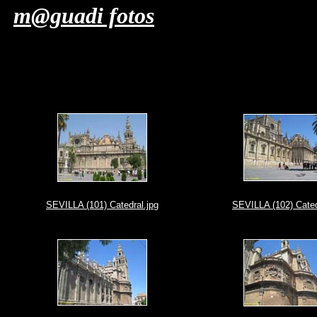
m@guadi fotos
SEVILLA (101) Catedral.jpg
SEVILLA (102) Cated