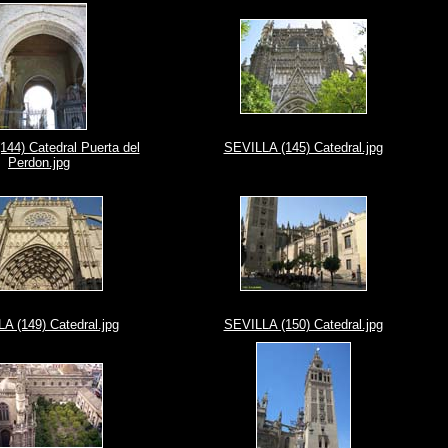
44) Catedral Puerta del
SEVILLA (145) Catedral.jpg
Perdon.jpg
A (149) Catedral.jpg
SEVILLA (150) Catedral.jpg