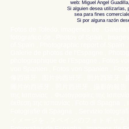
web: Miguel Angel Guadilla
Si alguien desea utilizarlas
sea para fines comercial
Si por alguna razón desea
Fotos de Toledo, imagenes de , Galeria f
fotografico de ,
Photos of Spain , Images
of Spain , Photographic report of Spain 
Galerie de photos de l'Espagne , Photo
photographique de l'Espagne ,
Fotos von
von Spanien , Fotos von Spanien , Fotog
,
,
.
像西班牙
图片的西班牙
照片西班牙
,
,
圖片的西班牙
照片西班牙
攝影的報告，
της Ισπανίας
,
Φωτογραφίες της Ισπανί
έκθεση της Ισπανίας , Foto di Spagna ,
Fotografie di Spagna , Servizio fotograf
,
イメージを
スペインのフォトギャラ
Fotografias de Espanha , Imagens de Es