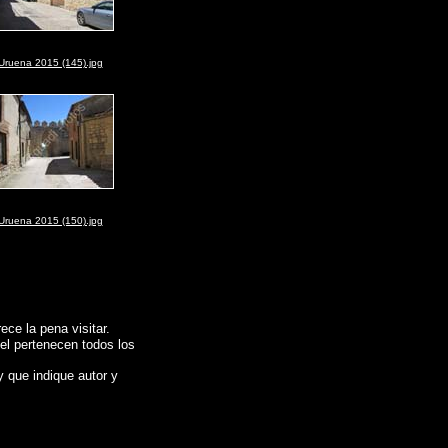
Uruena 2015 (145).jpg
Uruena 2015 (150).jpg
ce la pena visitar.
 el pertenecen todos los
y que indique autor y
s of Spain
URUEÑA (Valladolid)
, Images of Spain , Photogallery of Spain ,