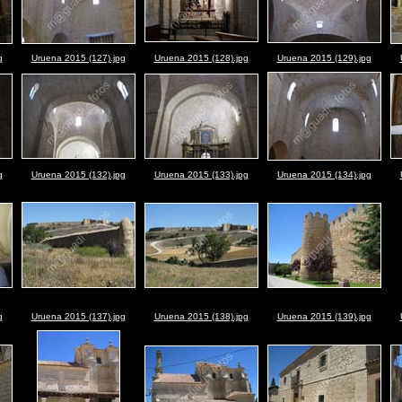
g
Uruena 2015 (127).jpg
Uruena 2015 (128).jpg
Uruena 2015 (129).jpg
g
Uruena 2015 (132).jpg
Uruena 2015 (133).jpg
Uruena 2015 (134).jpg
g
Uruena 2015 (137).jpg
Uruena 2015 (138).jpg
Uruena 2015 (139).jpg