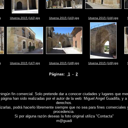
g
Uruena 2015 (142).jpg
Uruena 2015 (143).jpg
Uruena 2015 (144).jpg
g
Uruena 2015 (147).jpg
Uruena 2015 (148).jpg
Uruena 2015 (149).jpg
Páginas:
1
-
2
ningún fin comercial.
Solo pretende dar a conocer ciudades y lugares que mere
 página han sido realizadas por el autor de la web: Miguel Angel Guadilla, y a
derechos.
lizarlas, podrá hacerlo libremente siempre que no sea para fines comerciales 
procedencia.
Si por alguna razón deseas la foto original utiliza "Contacta"
m@guadi
lid)
, Fotografias de
URUEÑA (Valladolid)
, Reportaje fotografico de
URUEÑA (Valladolid)
,
Photo