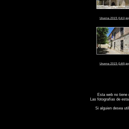
Uruena 2015 (141).jp
Uruena 2015 (146).jp
Esta web no tiene 
Las fotografías de esta
Si alguien desea uti
Fotos de , imagenes de
URUEÑA (Valladolid)
, Galeria fotografica de
URUEÑA (Vallado