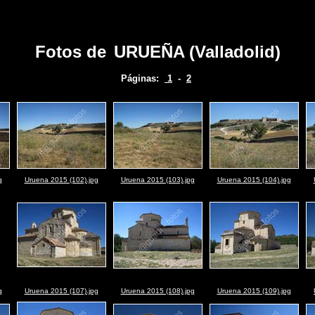
Fotos de
URUEÑA (Valladolid)
Páginas:
1
-
2
g
Uruena 2015 (102).jpg
Uruena 2015 (103).jpg
Uruena 2015 (104).jpg
g
Uruena 2015 (107).jpg
Uruena 2015 (108).jpg
Uruena 2015 (109).jpg