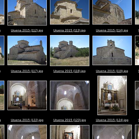
g
Uruena 2015 (112).jpg
Uruena 2015 (113).jpg
Uruena 2015 (114).jpg
g
Uruena 2015 (117).jpg
Uruena 2015 (118).jpg
Uruena 2015 (119).jpg
g
Uruena 2015 (122).jpg
Uruena 2015 (123).jpg
Uruena 2015 (124).jpg