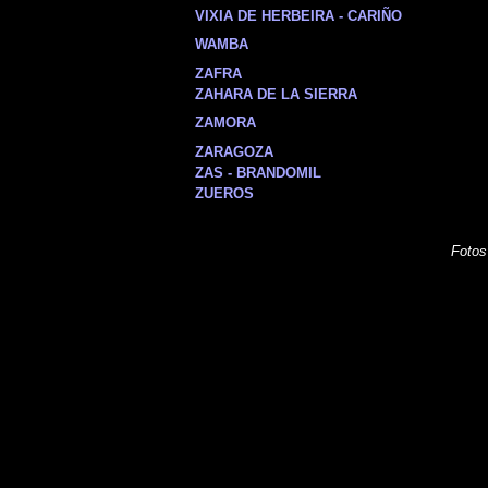
VIXIA DE HERBEIRA - CARIÑO
WAMBA
ZAFRA
ZAHARA DE LA SIERRA
ZAMORA
ZARAGOZA
ZAS - BRANDOMIL
ZUEROS
Fotos
España
Fotos de , imagenes de , Galeria fotografi
Photos of Spain , Images of Spain , Photo
Photographic report of Spain ,
Photos de 
photos de l'Espagne , Photographies de
l'Espagne ,
Fotos von Spanien , Bilder vo