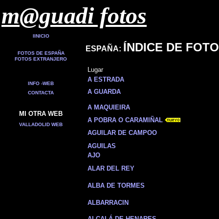
m@guadi fotos
IINICIO
ÍNDICE DE FOT
ESPAÑA:
FOTOS DE ESPAÑA
FOTOS EXTRANJERO
Lugar
A ESTRADA
INFO -WEB
A GUARDA
CONTACTA
A MAQUIEIRA
MI OTRA WEB
A POBRA O CARAMIÑAL
VALLADOLID WEB
AGUILAR DE CAMPOO
© 2000, m@guadi
AGUILAS
AJO
ALAR DEL REY
ALBA DE TORMES
ALBARRACIN
ALCALÁ DE HENARES